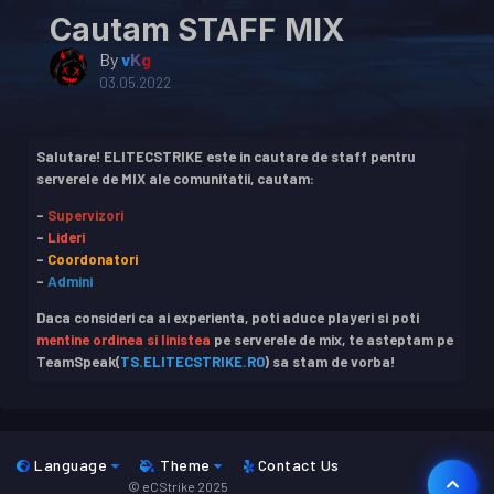
Cautam STAFF MIX
By
vKg
03.05.2022
Salutare! ELITECSTRIKE este in cautare de staff pentru
serverele de MIX ale comunitatii, cautam:
-
Supervizori
-
Lideri
-
Coordonatori
-
Admini
Daca consideri ca ai experienta, poti aduce playeri si poti
mentine ordinea si linistea
pe serverele de mix, te asteptam pe
TeamSpeak(
TS.ELITECSTRIKE.RO
) sa stam de vorba!
Language
Theme
Contact Us
© eCStrike 2025