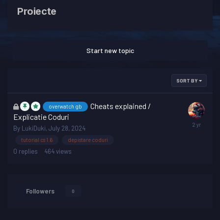
Proiecte
Start new topic
SORT BY
This
Cheats explained /
overwatch gb
topic
Explicatie Coduri
is
By
LukiDuki
,
July 28, 2024
locked
tutorial cs 1.6
depistare coduri
0
replies
464
views
Followers
0