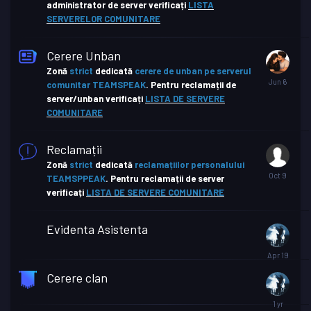
administrator de server verificați
LISTA
SERVERELOR COMUNITARE
Cerere Unban
Zonă
strict
dedicată
cerere de unban pe serverul
comunitar TEAMSPEAK
.
Pentru reclamații de
server/unban verificați
LISTA DE SERVERE
COMUNITARE
Reclamații
Zonă
strict
dedicată
reclamațiilor personalului
TEAMSPPEAK
. Pentru reclamații de server
verificați
LISTA DE SERVERE COMUNITARE
Evidenta Asistenta
Cerere clan