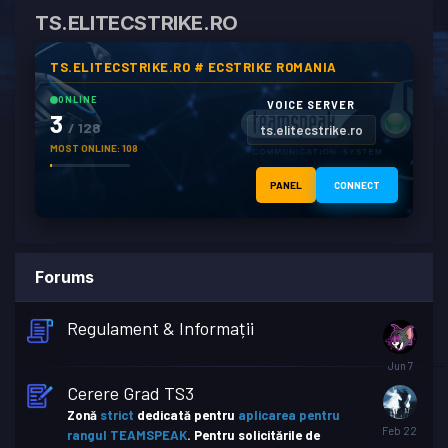
TS.ELITECSTRIKE.RO
TS.ELITECSTRIKE.RO # ECSTRIKE ROMANIA
ONLINE
VOICE SERVER
3
/ 128
ts.elitecstrike.ro
MOST ONLINE: 108
PANEL
CONNECT
Forums
Regulament & Informații
Cerere Grad TS3
Zonă
strict
dedicată pentru
aplicarea pentru
rangul TEAMSPEAK
.
Pentru solicitările de