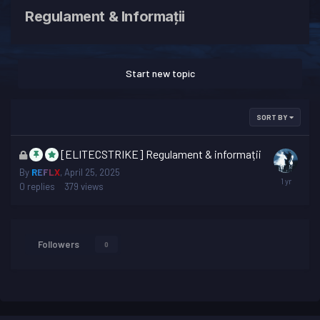
Regulament & Informații
Start new topic
SORT BY
This
[ELITECSTRIKE] Regulament & informații
topic
By
REFLX
,
April 25, 2025
is
0
replies
379
views
locked
Followers
0