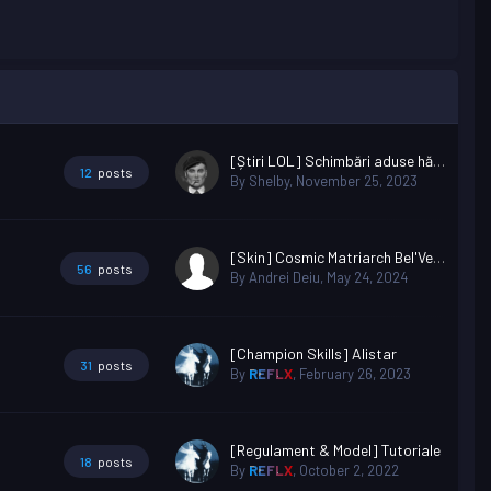
[Știri LOL] Schimbări aduse hărții din sezonul 2024
12
posts
By
Shelby
,
November 25, 2023
[Skin] Cosmic Matriarch Bel'Veth
56
posts
By
Andrei Deiu
,
May 24, 2024
[Champion Skills] Alistar
31
posts
By
REFLX
,
February 26, 2023
[Regulament & Model] Tutoriale
18
posts
By
REFLX
,
October 2, 2022