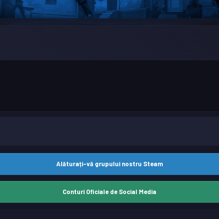
Alăturați-vă grupului nostru Steam
Conturi Oficiale de Social Media