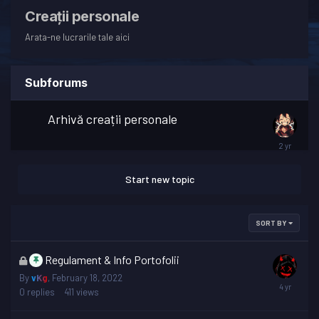
Creaţii personale
Arata-ne lucrarile tale aici
Subforums
Arhivă creații personale
Start new topic
SORT BY
This
Regulament & Info Portofolii
topic
By
vKg
,
February 18, 2022
is
0
replies
411
views
locked