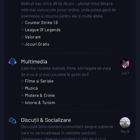
dedicat sau orice alt tip de joc ; găseşti totul despre
cele mai cunoscute jocuri online, unde puteşi găsii de
asemenea şi resurse pentru ele şi multe altele.
Counter Strike 1.6
League Of Legends
Valorant
Jocuri Gratis
Multimedia
Cele mai recente melodii, filme, stiri legate de viata
de zi cu zi si mici joculete le gasiti aici!
Filme și Seriale
Muzică
Mistere & Crime
Istorie & Turism
Discuții & Socializare
Discuțiile între membrii comunității despre subiecte
care nu se încadrează în celelalte secțiuni,
chestionare, diverse curiozități și știri de zi cu zi.