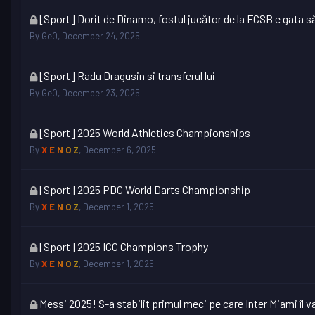
locked
This
[Sport] Dorit de Dinamo, fostul jucător de la FCSB e gata s
topic
By
GeO
,
December 24, 2025
is
locked
This
[Sport] Radu Dragusin si transferul lui
topic
By
GeO
,
December 23, 2025
is
locked
This
[Sport] 2025 World Athletics Championships
topic
By
X E N O Z
,
December 6, 2025
is
locked
This
[Sport] 2025 PDC World Darts Championship
topic
By
X E N O Z
,
December 1, 2025
is
locked
This
[Sport] 2025 ICC Champions Trophy
topic
By
X E N O Z
,
December 1, 2025
is
locked
This
Messi 2025! S-a stabilit primul meci pe care Inter Miami îl v