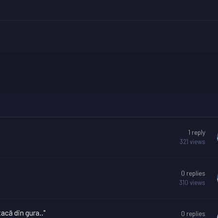
1
reply
321
views
0
replies
310
views
acă din gura.."
0
replies