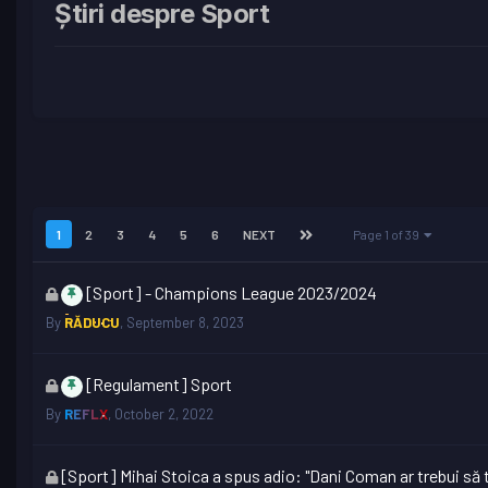
Știri despre Sport
1
2
3
4
5
6
NEXT
Page 1 of 39
This
[Sport] - Champions League 2023/2024
topic
By
RĂDUCU
,
September 8, 2023
is
locked
This
[Regulament] Sport
topic
By
REFLX
,
October 2, 2022
is
locked
This
[Sport] Mihai Stoica a spus adio: "Dani Coman ar trebui să t