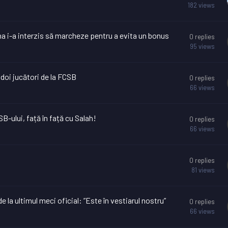
182
views
a i-a interzis să marcheze pentru a evita un bonus
0
replies
95
views
 doi jucători de la FCSB
0
replies
66
views
ului, față în față cu Salah!
0
replies
66
views
0
replies
81
views
 la ultimul meci oficial: ”Este în vestiarul nostru”
0
replies
66
views