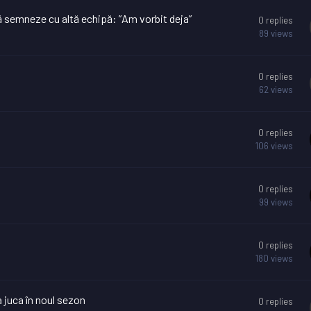
ă semneze cu altă echipă: ”Am vorbit deja”
0
replies
89
views
0
replies
62
views
0
replies
106
views
0
replies
99
views
0
replies
180
views
a juca în noul sezon
0
replies