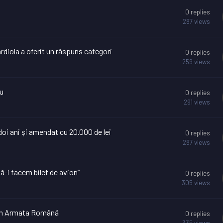
0
replies
287
views
rdiola a oferit un răspuns categori
0
replies
259
views
cu
0
replies
291
views
doi ani și amendat cu 20.000 de lei
0
replies
287
views
ă-i facem bilet de avion”
0
replies
305
views
at în Armata Română
0
replies