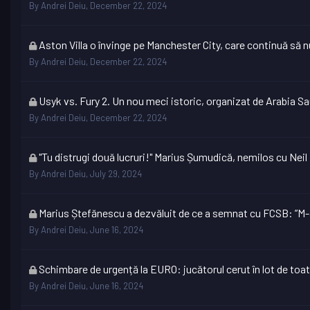
topic
By
Andrei Deiu
,
December 22, 2024
is
locked
This
Aston Villa o învinge pe Manchester City, care continuă să 
topic
By
Andrei Deiu
,
December 22, 2024
is
locked
This
Usyk vs. Fury 2. Un nou meci istoric, organizat de Arabia S
topic
By
Andrei Deiu
,
December 22, 2024
is
locked
This
"Tu distrugi două lucruri!" Marius Șumudică, nemilos cu Neil
topic
By
Andrei Deiu
,
July 29, 2024
is
locked
This
Marius Ștefănescu a dezvăluit de ce a semnat cu FCSB: ”M-a 
topic
By
Andrei Deiu
,
June 16, 2024
is
locked
This
Schimbare de urgență la EURO: jucătorul cerut în lot de toată
topic
By
Andrei Deiu
,
June 16, 2024
is
locked