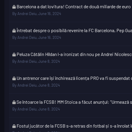
This
Barcelona a dat lovitura! Contract de două miliarde de euro
topic
By
Andrei Deiu
,
June 16, 2024
is
locked
This
Întrebat despre o posibilă revenire la FC Barcelona, Pep Gua
topic
By
Andrei Deiu
,
June 16, 2024
is
locked
This
Peluza Cătălin Hîldan l-a ironizat din nou pe Andrei Nicoles
topic
By
Andrei Deiu
,
June 8, 2024
is
locked
This
Un antrenor care își închirează licența PRO va fi suspendat 
topic
By
Andrei Deiu
,
June 8, 2024
is
locked
This
Se întoarce la FCSB! MM Stoica a făcut anunțul: ”Urmează s
topic
By
Andrei Deiu
,
June 8, 2024
is
locked
This
Fostul jucător de la FCSB s-a retras din fotbal și s-a înrol
topic