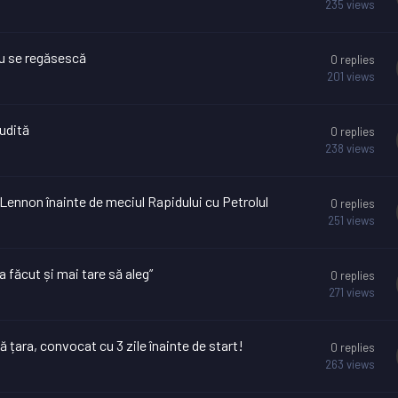
235
views
nu se regăsescă
0
replies
201
views
audită
0
replies
238
views
 Lennon înainte de meciul Rapidului cu Petrolul
0
replies
251
views
făcut și mai tare să aleg”
0
replies
271
views
 țara, convocat cu 3 zile înainte de start!
0
replies
263
views