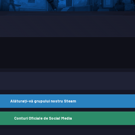
Alăturați-vă grupului nostru Steam
Conturi Oficiale de Social Media