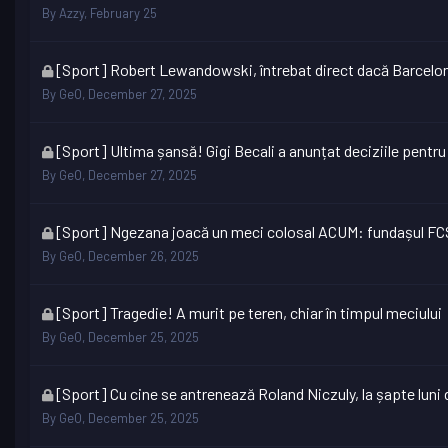
topic
By
Azzy
,
February 25
is
locked
This
[Sport] Robert Lewandowski, întrebat direct dacă Barcelon
topic
By
GeO
,
December 27, 2025
is
locked
This
[Sport] Ultima șansă! Gigi Becali a anunțat deciziile pentru
topic
By
GeO
,
December 27, 2025
is
locked
This
[Sport] Ngezana joacă un meci colosal ACUM: fundașul FCSB-
topic
By
GeO
,
December 26, 2025
is
locked
This
[Sport] Tragedie! A murit pe teren, chiar în timpul meciului
topic
By
GeO
,
December 25, 2025
is
locked
This
[Sport] Cu cine se antrenează Roland Niczuly, la șapte luni de
topic
By
GeO
,
December 25, 2025
is