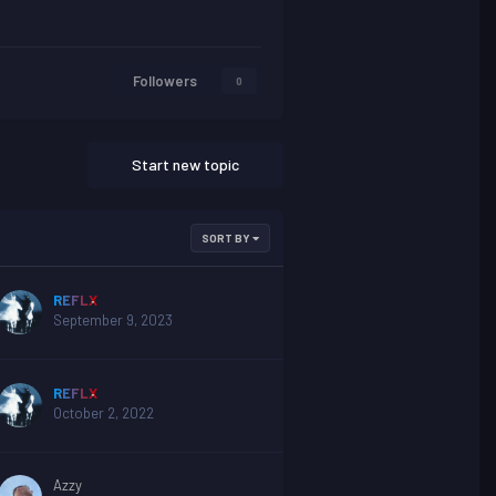
Followers
0
Start new topic
SORT BY
REFLX
September 9, 2023
REFLX
October 2, 2022
Azzy