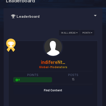
Leaderboard
Leaderboard
IN ALL AREAS
MONTH
indifereNt_
Global-Moderators
POINTS
POSTS
15
8
Find Content