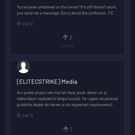
You’ve been unbanned on the server! If it still doesn’t work,
just send me a message. Sorry about the confusion. T/C
July 12
2
POINTS
[ELITECSTRIKE] Media
Aici puteți posta cele mai tari faze, poze, demo-uri și
videoclipuri realizate în timpul jocului. Vă rugăm să păstrați
postările legate de server și să respectați regulamentul...
July 13
1