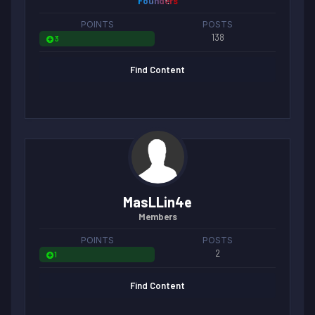
Founders
POINTS
POSTS
138
3
Find Content
MasLLin4e
Members
POINTS
POSTS
2
1
Find Content