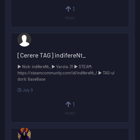
1
POINT
[Cerere TAG] indifereNt_
► Nick: indifereNt_ ► Varsta: 31 ► STEAM:
https://steamcommunity.com/id/indifereNt_/ ► TAG-ul
dorit: 6ase6ase
July 9
1
POINT