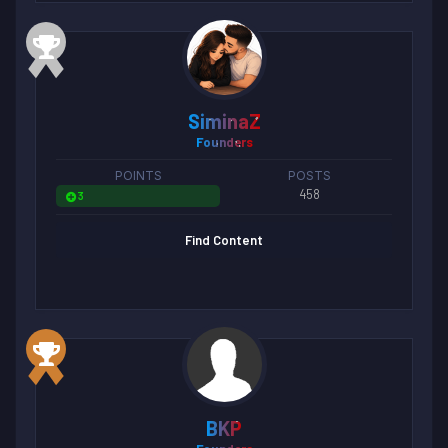
SiminaZ
Founders
POINTS
POSTS
458
3
Find Content
BKP