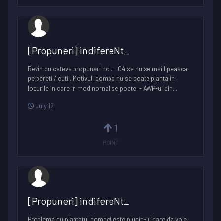
[Propuneri] indifereNt_
Revin cu cateva propuneri noi. - C4 sa nu se mai lipeasca
pe pereti / cutii. Motivul: bomba nu se poate planta in
locurile in care in mod nornal se poate. - AWP-ul din...
July 12
1
POINT
[Propuneri] indifereNt_
Problema cu plantatul bombei este plugin-ul care da voie