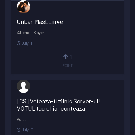
Unban MasLLin4e
@Demon Slayer
July 11
1
POINT
[CS] Voteaza-ti zilnic Server-ul!
VOTUL tau chiar conteaza!
Votat
July 10