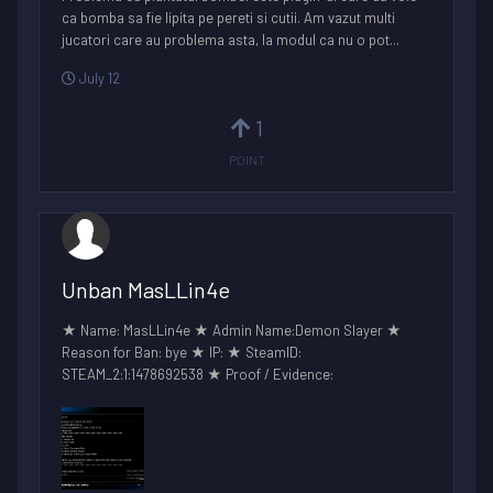
ca bomba sa fie lipita pe pereti si cutii. Am vazut multi
jucatori care au problema asta, la modul ca nu o pot...
July 12
1
POINT
Unban MasLLin4e
★ Name: MasLLin4e ★ Admin Name:Demon Slayer ★
Reason for Ban: bye ★ IP: ★ SteamID:
STEAM_2:1:1478692538 ★ Proof / Evidence: