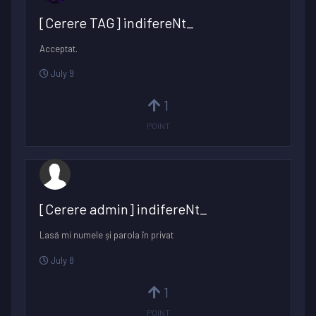
[Cerere TAG] indifereNt_
Acceptat.
July 9
1
POINT
[Cerere admin] indifereNt_
Lasă mi numele și parola în privat
July 8
1
POINT