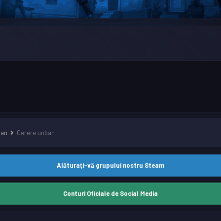
ban
Cerere unban
Alăturați-vă grupului nostru Steam
Conturi Oficiale de Social Media