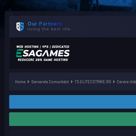
Our Partners
living the best life..
Home
Serverele Comunității
TS.ELITECSTRIKE.RO
Cerere Un