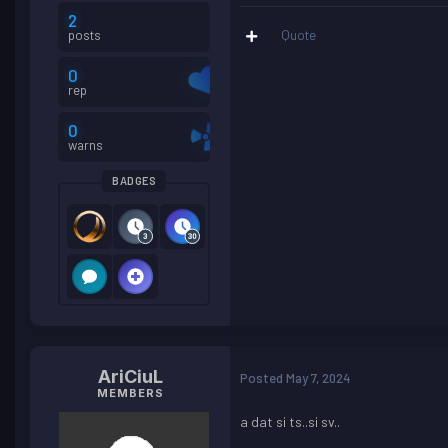
2
posts
Quote
0
rep
0
warns
BADGES
AriCiuL
Posted
May 7, 2024
MEMBERS
a dat si ts..si sv..