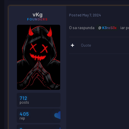
vKg
Posted
May 7, 2024
FOUNDERS
O sa raspunda
iar p
@
K3roS3x
Quote
712
posts
405
rep