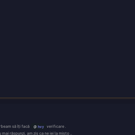
rbeam să îți facă
verificare .
@
hvy
u mai răspunzi, am zis ca ne iei la mișto ..