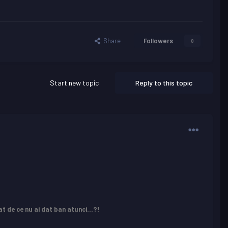
Share
Followers
0
Start new topic
Reply to this topic
at de ce nu ai dat ban atunci...?!