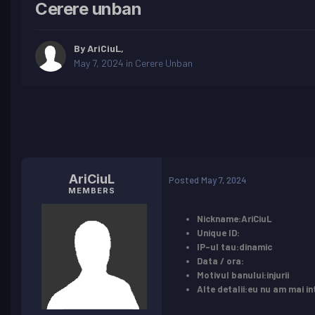
Cerere unban
By
AriCiuL
,
May 7, 2024
in
Cerere Unban
AriCiuL
Posted
May 7, 2024
MEMBERS
Nickname:AriCiuL
Unique ID:
IP-ul tau:dinamic
Data / ora:
Motivul banului:injurii
Alte detalii:eu nu am mai int