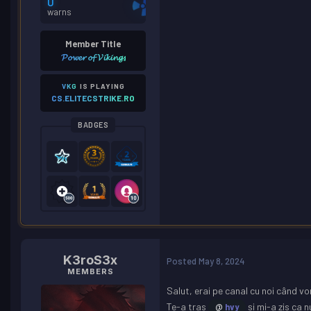
0
warns
Member Title
𝓟𝓸𝔀𝓮𝓻 𝓸𝓯 𝓥𝓲𝓴𝓲𝓷𝓰𝓼
VKG
IS PLAYING
CS.ELITECSTRIKE.RO
BADGES
K3roS3x
Posted
May 8, 2024
MEMBERS
Salut, erai pe canal cu noi când vo
Te-a tras
și mi-a zis ca n
@
hvy