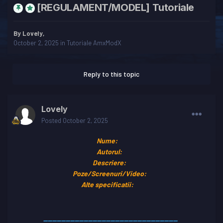
[REGULAMENT/MODEL] Tutoriale
By
Lovely
,
October 2, 2025
in
Tutoriale AmxModX
Reply to this topic
Lovely
Posted
October 2, 2025
Nume:
Autorul:
Descriere:
Poze/Screenuri/Video:
Alte specificatii:
------------------------------------------------------------