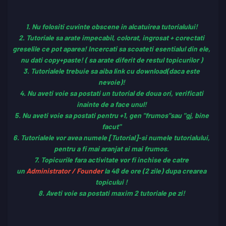
1. Nu folositi cuvinte obscene in alcatuirea tutorialului!
2. Tutoriale sa arate impecabil, colorat, ingrosat + corectati
greselile ce pot aparea! Incercati sa scoateti esentialul din ele,
nu dati copy+paste! ( sa arate diferit de restul topicurilor )
3. Tutorialele trebuie sa aiba link cu download(daca este
nevoie)!
4. Nu aveti voie sa postati un tutorial de doua ori, verificati
inainte de a face unul!
5. Nu aveti voie sa postati pentru +1, gen "frumos"sau "gj, bine
facut"
6. Tutorialele vor avea numele [Tutorial]-si numele tutorialului,
pentru a fi mai aranjat si mai frumos.
7. Topicurile fara activitate vor fi inchise de catre
un
Administrator / Founder
la 48 de ore (2 zile) dupa crearea
topicului !
8. Aveti voie sa postati maxim 2 tutoriale pe zi!