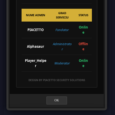
GRAD
NUME ADMIN
STATUS
SERVICIU
Onlin
PIACETTO
Fondator
e
Administrato
Offlin
Alphasaur
r
e
Player_Helpe
Onlin
Moderator
r
e
DESIGN BY PIACETTO SECURITY SOLUTIONS
OK