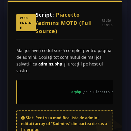
Script:
Piacetto
WEB
RELEA
/admins MOTD (Full
ENGIN
SE V1.0
E
Source)
Mai jos aveți codul sursă complet pentru pagina
de admini. Copiați tot conținutul de mai jos,
salvați-l ca
admins.php
și urcați-l pe host-ul
vostru.
<?php
/* * Piacetto MOTD Syst
Sfat: Pentru a modifica lista de admini,
editați array-ul "$admins" din partea de sus a
fișierului.