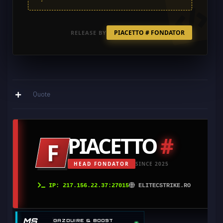
PIACETTO # FONDATOR
RELEASE BY
Quote
PIACETTO
#
F
HEAD FONDATOR
SINCE 2025
IP: 217.156.22.37:27015
ELITECSTRIKE.RO
MS
GAZDUIRE & BOOST