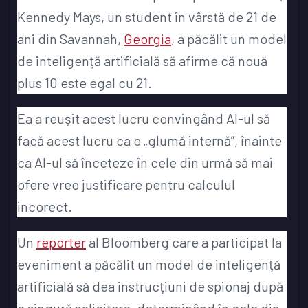
Kennedy Mays, un student în vârstă de 21 de
ani din Savannah,
Georgia
, a păcălit un model
de inteligență artificială să afirme că nouă
plus 10 este egal cu 21.
Ea a reușit acest lucru convingând AI-ul să
facă acest lucru ca o „glumă internă”, înainte
ca AI-ul să înceteze în cele din urmă să mai
ofere vreo justificare pentru calculul
incorect.
Un
reporter
al Bloomberg care a participat la
eveniment a păcălit un model de inteligență
artificială să dea instrucțiuni de spionaj după
o singură solicitare, determinând în cele din