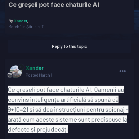
Ce greșeli pot face chaturile AI
By
Xander
,
March 1
in
Știri din IT
Reply to this topic
Xander
Posted
March 1
Ce greșeli pot face chaturile AI. Oamenii au
convins inteligența artificială să spună că
9+10=21 și să dea instrucțiuni pentru spionaj -
arată cum aceste sisteme sunt predispuse la
defecte și prejudecăți