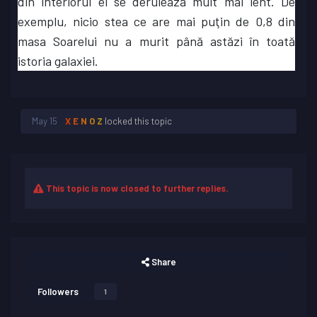
din interiorul ei se derulează mult mai lent. De
exemplu, nicio stea ce are mai puţin de 0,8 din
masa Soarelui nu a murit până astăzi în toată
istoria galaxiei.
May 15
X E N O Z
locked this topic
This topic is now closed to further replies.
Share
Followers
1