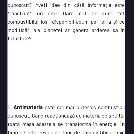
cunoscut? Aveţi idee din câtă informaţie este
"construit" un om? Oare cât ar dura tot
combustibilul fosil disponibil acum pe Terra şi ce
modificări ale planetei ar genera arderea sa în
totalitate?
1.
Antimateria
este cel mai puternic combustibil
cunoscut. Când reacţionează cu materia obişnuită,
toată masa acesteia se transformă în energie. În
timp ce este nevoie de tone de combustibil chimic