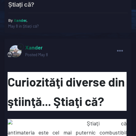
Ştiaţi că?
By
Xander
,
May 8
in
Știați că?
Xander
Posted
May 8
Curiozităţi diverse din
ştiinţă... Ştiaţi că?
Ştiaţi că
antimateria este cel mai puternic combustibil