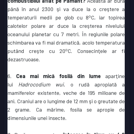
combustibilul aflat pe Pământ?
Aceasta ar dura
până în anul 2300 şi va duce la o creştere a
o
temperaturii medii pe glob cu 8
C, iar topirea
calotelor polare ar duce la creşterea nivelului
oceanului planetar cu 7 metri. În regiunile polare
schimbarea va fi mai dramatică, acolo temperatura
o
putând creşte cu 20
C. Consecinţele ar fi
dezastruoase.
6.
Cea mai mică fosilă din lume
aparţine
lui
Hadrocodium wui
, o rudă apropiată a
mamiferelor existente, veche de 195 milioane de
ani. Craniul are o lungime de 12 mm şi o greutate de
2 grame. Ca mărime, fosila se apropie de
dimensiunile unei insecte.