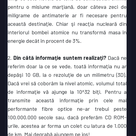
pentru o misiune marţiană, doar câteva zeci de
miligrame de antimaterie ar fi necesare pentru
această destinaţie. Chiar şi reacţia nucleară din
interiorul bombei atomice nu transformă masa în
energie decât în procent de 3%.
2.
Din câtă informaţie suntem realizaţi?
Dacă ne
referim doar la ce se vede, toată informaţia nu ar
depăşi 10 GB, la o rezoluţie de un milimetru (3D).
Dacă vrei să coborâm la nivel atomic, volumul total
de informaţie vă ajunge la 10^32 biţi. Pentru a
transmite această informaţie prin cele mai
performante fibre optice ne-ar trebui peste
100.000.000 secole sau, dacă preferăm CD ROM-
urile, acestea ar forma un colet cu latura de 1.000
de km. Mai degrabă ajungem pe jos!