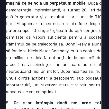
maşină ce se voia un perpetuum mobile
. După o
demonstraţie impresionantă, a turnat 20 litri de
apă în generator şi a rezultat o presiune de 710
bari! El spunea: Lumea nu are nici o idee despre
puterea apei. O singură găleată de apă conţine o
cantitate de vapori suficientă pentru a scoate
Pământul de pe traiectoria sa. John Keely a ajuns
să fondeze Keely Motor Company, cu un capital de
un milion de dolari, obţinuţi de la oamenii de
afaceri naivi, bineînţeles în anii care au urmat
neproducând nici un motor. După moartea sa, fiul
unuia dintre acţionari a descoperit, sub podeaua
laboratorului, un rezervor metalic folosit pentru
stocarea de aer comprimat...
5.
Ce s-ar întâmpla dacă am arde tot