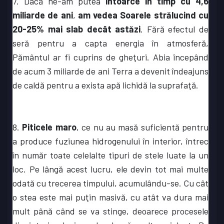
7. Dacă ne-am putea
întoarce în timp cu 4,6
miliarde de ani
,
am vedea Soarele strălucind cu
20-25% mai slab decât astăzi
. Fără efectul de
seră pentru a capta energia în atmosferă,
Pământul ar fi cuprins de gheţuri. Abia începând
de acum 3 miliarde de ani Terra a devenit îndeajuns
de caldă pentru a exista apă lichidă la suprafaţă.
8.
Piticele maro
, ce nu au masă suficientă pentru
a produce fuziunea hidrogenului în interior, întrec
în număr toate celelalte tipuri de stele luate la un
loc. Pe lângă acest lucru, ele devin tot mai multe
odată cu trecerea timpului, acumulându-se. Cu cât
o stea este mai puţin masivă, cu atât va dura mai
mult până când se va stinge, deoarece procesele